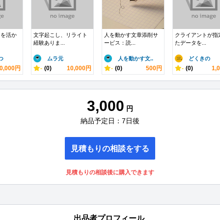
力を活か
文字起こし、リライト
人を動かす文章添削サ
クライアントが指
経験ありま...
ービス：読...
たデータを...
つ
ムラ元
人を動かす文..
どくきの
0,000円
-
(0)
10,000円
-
(0)
500円
-
(0)
1,
3,000
円
納品予定日：7日後
見積もりの相談をする
見積もりの相談後に購入できます
出品者プロフィール