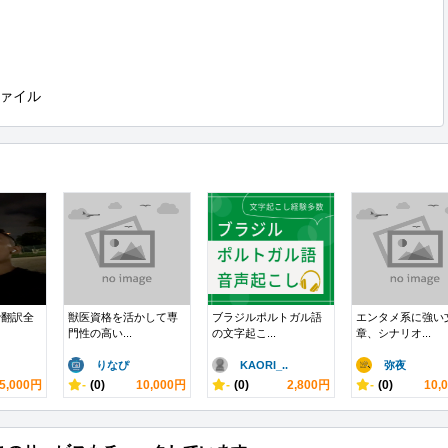
ァイル
で翻訳全
獣医資格を活かして専
ブラジルポルトガル語
エンタメ系に強い
門性の高い...
の文字起こ...
章、シナリオ...
りなぴ
KAORI_..
弥夜
5,000円
-
(0)
10,000円
-
(0)
2,800円
-
(0)
10,