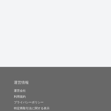
品質保証ブログＳＥＯ
英語を日本語に翻訳し
書店員としての経験を
アフィリ記...
ます
基に生きた...
S_CHIH..
hanaga..
Pengui..
5.0
(2)
10,000円
-
(0)
3,000円
-
(0)
1,000円
運営情報
運営会社
利用規約
プライバシーポリシー
特定商取引法に関する表示