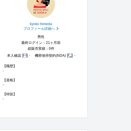
kyoko himeda
プロフィール詳細へ
男性
最終ログイン：21ヶ月前
総販売実績：0件
本人確認
-
機密保持契約(NDA)
-
【職歴】

-

【資格】

-

【特技】

-