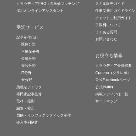
クラウディアPRO（高単価マッチング）
スキル販売ガイド
採用オンラインアシスタント
仕事受発注ガイドライン
チャットご利用ガイド
手数料について
受託サービス
よくある質問
記事制作代行
お問い合わせ
医療分野
不動産分野
お役立ち情報
金融分野
美容分野
クラウディア会員特典
IT分野
Crarepo（クラレポ）
食分野
公式Facebookページ
薬機法チェック
公式Twitter
専門家記事監修
掲載メディア様一覧
取材・撮影
サイトマップ
編集・校正
図解・インフォグラフィック制作
導入事例制作