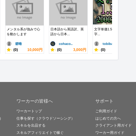
メンタル系が強みで心
日本語から英語訳、英
文字単価1.5円/3000文
を動かします
語から日本...
字...
碧唯
cohaco..
tobiba..
-
(0)
10,000円
-
(0)
3,000円
-
(0)
3,000円
ワーカーの皆様へ
サポート
ワーカートップ
ご利用ガイド
）
仕事を探す（クラウドソーシング）
はじめての方へ
スキルを出品する
クライアント用ガイド
スキルアフィリエイトで稼ぐ
ワーカー用ガイド