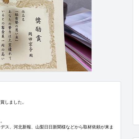
賞しました。

。

ンデス、河北新報、山梨日日新聞様などから取材依頼が来ま