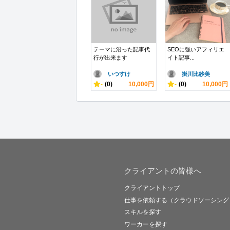
テーマに沿った記事代
SEOに強いアフィリエ
行が出来ます
イト記事...
いつすけ
掛川比紗美
-
(0)
10,000円
-
(0)
10,000円
クライアントの皆様へ
クライアントトップ
仕事を依頼する（クラウドソーシング
スキルを探す
ワーカーを探す