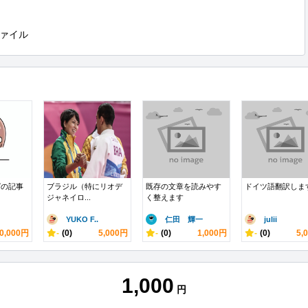
ァイル
グの記事
ブラジル（特にリオデ
既存の文章を読みやす
ドイツ語翻訳しま
ジャネイロ...
く整えます
YUKO F..
仁田 輝一
julii
0,000円
-
(0)
5,000円
-
(0)
1,000円
-
(0)
5,
1,000
円