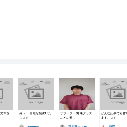
く文章を
英→日 自然な翻訳いた
サポーター/健康グッズ
どんな記事でも作
します
などの監...
ます。ます
autumn..
福井廉太（か..
莉咲