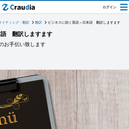
ログイン
ライティング・翻訳
翻訳
ビジネスに効く英語⇔日本語 翻訳しますます
本語 翻訳しますます
のお手伝い致します