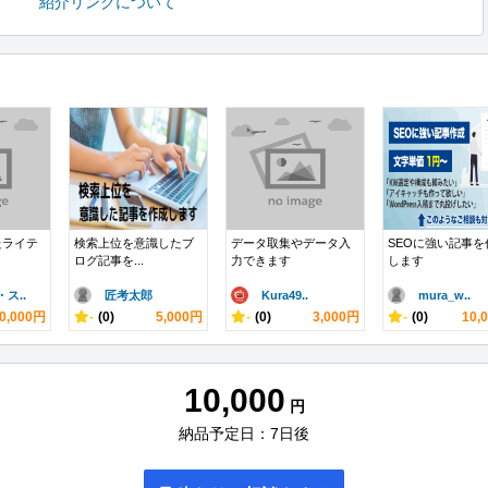
紹介リンクについて
たライテ
検索上位を意識したブ
データ取集やデータ入
SEOに強い記事を
ログ記事を...
力できます
します
ス..
匠考太郎
Kura49..
mura_w..
0,000円
-
(0)
5,000円
-
(0)
3,000円
-
(0)
10,
10,000
円
納品予定日：7日後