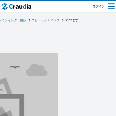
ログイン
ライティング・翻訳
コピーライティング
Shortます