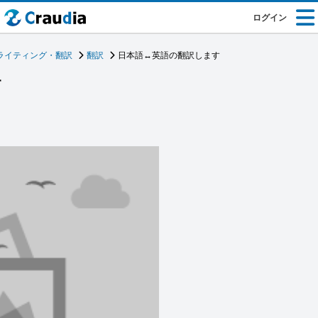
ログイン
ライティング・翻訳
翻訳
日本語↔英語の翻訳します
す