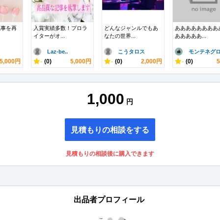
記事を再
入賞実績多数！プロラ
どんなジャンルでもあ
ああああああああ
イターがオ...
なたの世界...
あああああ...
Laz-be..
こうタロス
モンテネグ
5,000円
-
(0)
5,000円
-
(0)
2,000円
-
(0)
1,000
円
見積もりの相談をする
見積もりの相談後に購入できます
出品者プロフィール