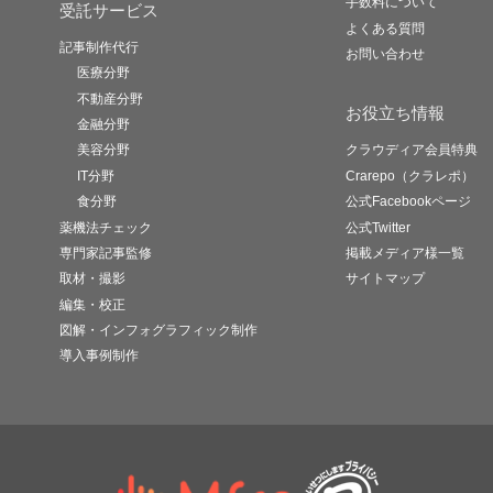
手数料について
受託サービス
よくある質問
記事制作代行
お問い合わせ
医療分野
不動産分野
お役立ち情報
金融分野
美容分野
クラウディア会員特典
IT分野
Crarepo（クラレポ）
食分野
公式Facebookページ
薬機法チェック
公式Twitter
専門家記事監修
掲載メディア様一覧
取材・撮影
サイトマップ
編集・校正
図解・インフォグラフィック制作
導入事例制作