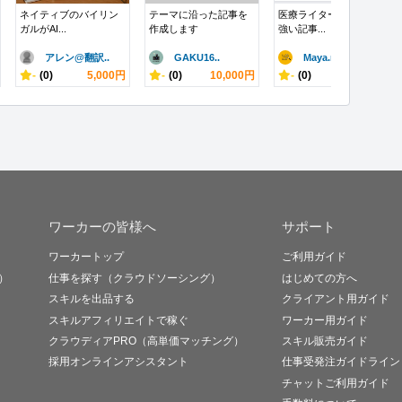
ネイティブのバイリン
テーマに沿った記事を
医療ライターでSEOに
ガルがAI...
作成します
強い記事...
アレン@翻訳..
GAKU16..
Maya.n..
-
(0)
5,000円
-
(0)
10,000円
-
(0)
10,000円
ワーカーの皆様へ
サポート
ワーカートップ
ご利用ガイド
）
仕事を探す（クラウドソーシング）
はじめての方へ
スキルを出品する
クライアント用ガイド
スキルアフィリエイトで稼ぐ
ワーカー用ガイド
クラウディアPRO（高単価マッチング）
スキル販売ガイド
採用オンラインアシスタント
仕事受発注ガイドライン
チャットご利用ガイド