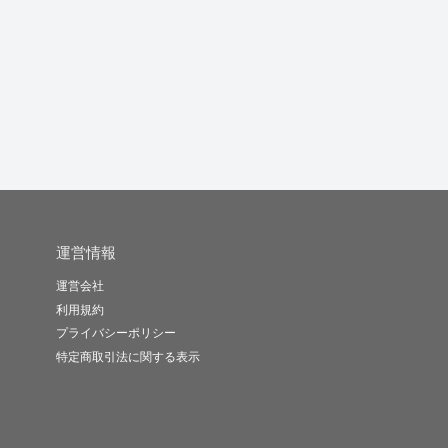
正確で分かりやすくSE
読者の気持ちに寄り添
【5,000文字】多ジャン
G
Oに強い...
った記事を...
ル記...
格
kotaro..
湊川 直人
工藤あい
-
(0)
1,500円
-
(0)
1,000円
5.0
(8)
10,000円
運営情報
運営会社
利用規約
プライバシーポリシー
特定商取引法に関する表示