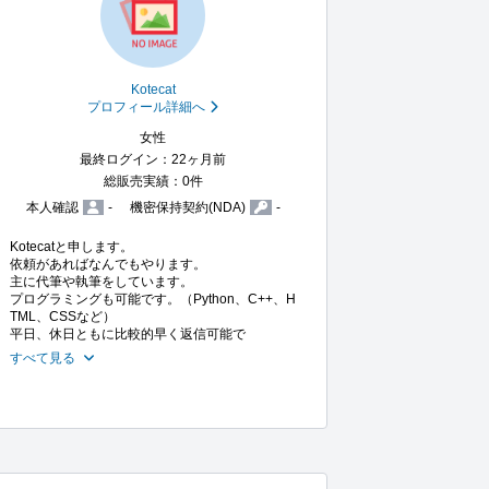
Kotecat
プロフィール詳細へ
女性
最終ログイン：22ヶ月前
総販売実績：0件
本人確認
-
機密保持契約(NDA)
-
Kotecatと申します。

依頼があればなんでもやります。

主に代筆や執筆をしています。

プログラミングも可能です。（Python、C++、H
TML、CSSなど）

平日、休日ともに比較的早く返信可能で
すべて見る