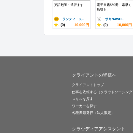
英語翻訳・通訳ます
電子書籍550冊。素早く
原稿を...
ランディ・ス..
サキNAWO..
-
(0)
10,000円
-
(0)
10,000円
クライアントの皆様へ
クライアントトップ
仕事を依頼する（クラウドソーシング
スキルを探す
ワーカーを探す
各種書類発行（法人限定）
クラウディアアシスタント