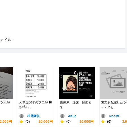
ァイル
イツ人が
人事歴30年のプロがHR
医療系 論文 翻訳ま
SEOを配慮したラ
領域の...
す
ィングを...
松尾隆弘
AK52
nico39..
2,000円
-
(0)
20,000円
-
(0)
10,000円
-
(0)
3,