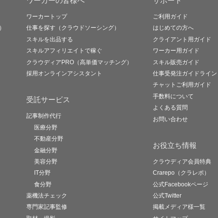
ワーカーの皆様へ
サポート
ワーカートップ
ご利用ガイド
）
仕事を探す（クラウドソーシング）
はじめての方へ
スキルを出品する
クライアント用ガイド
スキルアフィリエイトで稼ぐ
ワーカー用ガイド
クラウディアPRO（高単価マッチング）
スキル販売ガイド
採用オンラインアシスタント
仕事受発注ガイドライン
チャットご利用ガイド
手数料について
受託サービス
よくある質問
記事制作代行
お問い合わせ
医療分野
不動産分野
お役立ち情報
金融分野
美容分野
クラウディア会員特典
IT分野
Crarepo（クラレポ）
食分野
公式Facebookページ
薬機法チェック
公式Twitter
専門家記事監修
掲載メディア様一覧