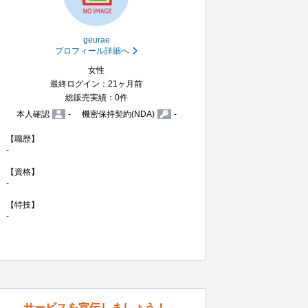
geurae
プロフィール詳細へ
女性
最終ログイン：21ヶ月前
総販売実績：0件
本人確認
-
機密保持契約(NDA)
-
【職歴】

-

【資格】

-

【特技】

-
サービスを宣伝しましょう！