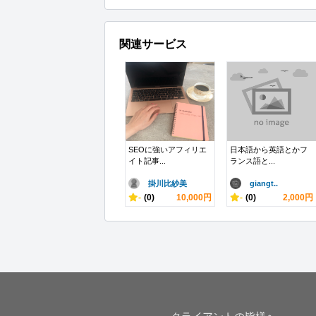
関連サービス
SEOに強いアフィリエ
日本語から英語とかフ
イト記事...
ランス語と...
掛川比紗美
giangt..
-
(0)
10,000円
-
(0)
2,000円