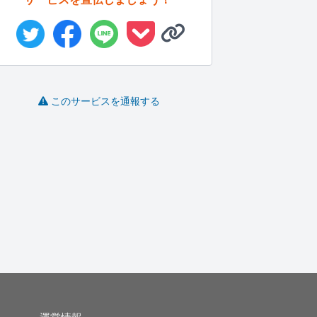
このサービスを通報する
SEO・SNS・取材・イ
ドイツ語翻訳します
医薬品関連分野の技術
ンタビ...
資料を日本...
ishiku..
julii
YK1026
-
(0)
3,000円
-
(0)
5,000円
-
(0)
30,000円