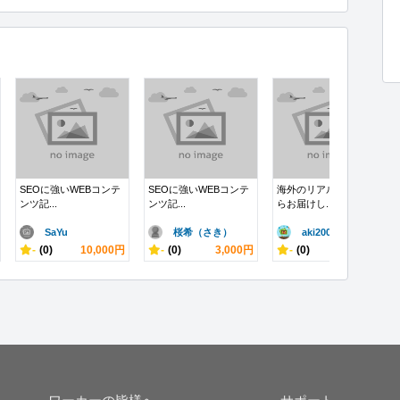
SEOに強いWEBコンテ
SEOに強いWEBコンテ
海外のリアルを現地か
ンツ記...
ンツ記...
らお届けし...
SaYu
桜希（さき）
aki200..
-
(0)
10,000円
-
(0)
3,000円
-
(0)
10,000円