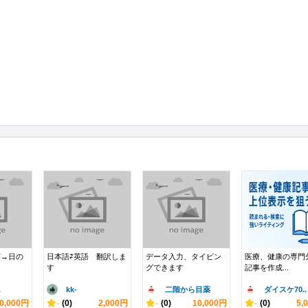
英→日の
日本語⇄英語 翻訳しま
データ入力、タイピン
医療、健康の専門
す
グできます
記事を作成...
.
kk-
二階から目薬
ダイスケ70..
0,000円
-
(0)
2,000円
-
(0)
10,000円
-
(0)
5,