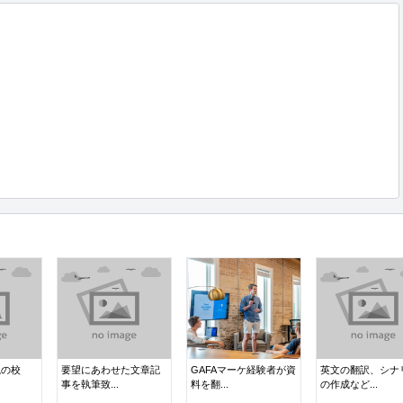
説の校
要望にあわせた文章記
GAFAマーケ経験者が資
英文の翻訳、シナ
事を執筆致...
料を翻...
の作成など...