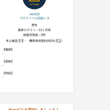
min419
プロフィール詳細へ
男性
最終ログイン：12ヶ月前
総販売実績：0件
本人確認
-
機密保持契約(NDA)
-
【職歴】

-

【資格】

-

【特技】

-
サービスを宣伝しましょう！