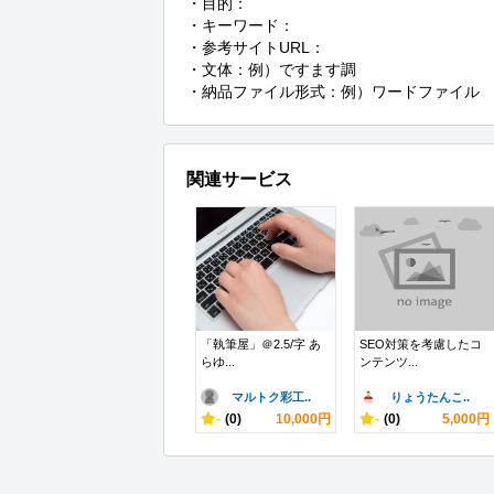
・目的：

・キーワード：

・参考サイトURL：

・文体：例）ですます調

・納品ファイル形式：例）ワードファイル
関連サービス
「執筆屋」＠2.5/字 あ
SEO対策を考慮したコ
らゆ...
ンテンツ...
マルトク彩工..
りょうたんこ..
-
(0)
10,000円
-
(0)
5,000円