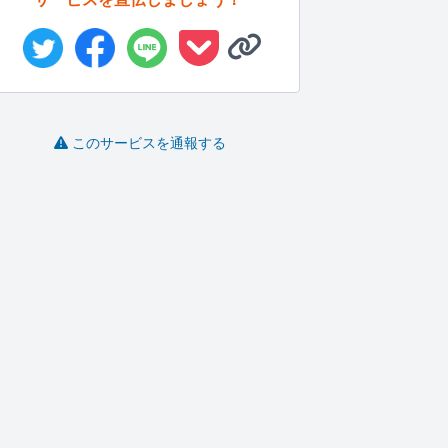
このサービスを通報する
不動産関連のライティ
わかりやすい文章の書
SEOに強いWEBコンテ
ング業務を...
き方をお伝...
ンツ記...
め
MANA11..
あやぴ
りゅうせい
-
(0)
3,000円
-
(0)
1,000円
-
(0)
10,000円