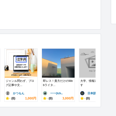
ジャンル問わず、ブロ
即レス！貴方だけのWe
大学、情報通信技術ま
グ記事や文...
bライタ...
す
かつもん
一一(Ich..
日本語英語
-
(0)
1,000円
-
(0)
3,000円
-
(0)
100円