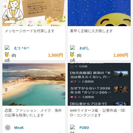
メッセージカードを代筆します
素早く正確に入力致します
むう＾U＾
わがし
-
1,500円
-
1,000円
(0)
(0)
恋愛、ファッション、メイク、海外
webライター３級・ 記事作成・SE
の記事を執筆いたします
O・コンテンツます
MissK
FUDO