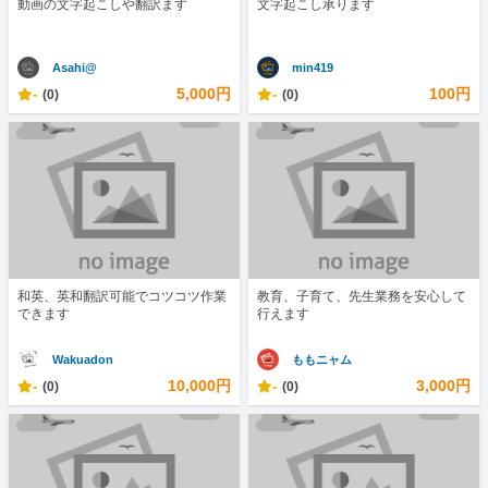
動画の文字起こしや翻訳ます
文字起こし承ります
Asahi@
min419
-
5,000円
-
100円
(0)
(0)
和英、英和翻訳可能でコツコツ作業
教育、子育て、先生業務を安心して
できます
行えます
Wakuadon
ももニャム
-
10,000円
-
3,000円
(0)
(0)