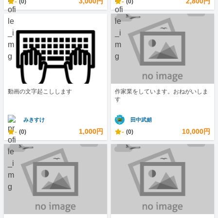
-
3,000円
-
2,800円
(0)
(0)
動画の文字起こしします
作家業をしています。おねがいしま
す
みきすけ
田中武朗
-
1,000円
-
10,000円
(0)
(0)