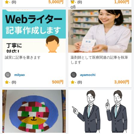
-
5,000円
-
1,000円
(0)
(0)
誠実に記事を書きます
薬剤師として医療関連の記事を執筆
します
milyao
ayamochi
-
500円
-
3,000円
(0)
(0)