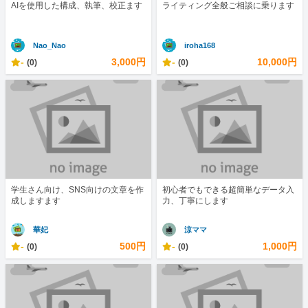
AIを使用した構成、執筆、校正ます
ライティング全般ご相談に乗ります
Nao_Nao
iroha168
-
3,000円
-
10,000円
(0)
(0)
学生さん向け、SNS向けの文章を作
初心者でもできる超簡単なデータ入
成しますます
力、丁寧にします
華妃
涼ママ
-
500円
-
1,000円
(0)
(0)