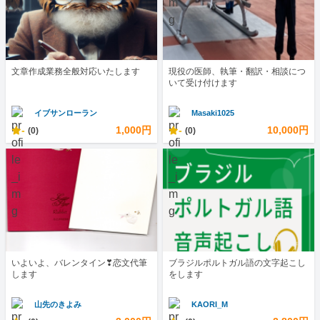
文章作成業務全般対応いたします
現役の医師、執筆・翻訳・相談につ
いて受け付けます
イブサンローラン
Masaki1025
-
1,000円
-
10,000円
(0)
(0)
いよいよ、バレンタイン❣恋文代筆
ブラジルポルトガル語の文字起こし
します
をします
山先のきよみ
KAORI_M