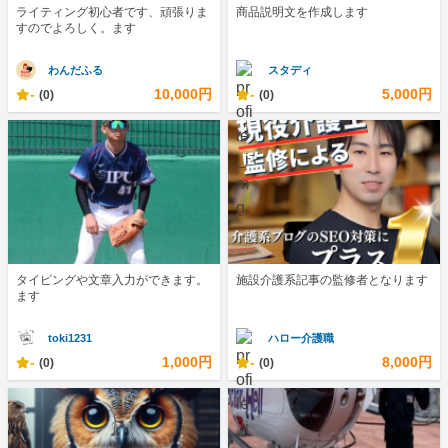
ライティング初心者です、頑張りま
商品説明文を作成します
すのでよろしく。ます
わんだふる
スタディ
-
10,000円
-
5,000円
(0)
(0)
タイピングや文章入力ができます。
施設介護系記事の監修者となります
ます
toki1231
ハロー介護職
-
1,000円
-
8,000円
(0)
(0)