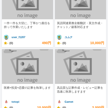
一件一件を大切に、丁寧かつ責任を
英語関連業務全般翻訳・英文作成・
持って作業いたします
チャット／顧客対応ます
user_f1207
ユムナ
-
490円
-
10,000円
(0)
(0)
医療×投資×恋愛の記事を執筆します
高品質な記事作成・レビュー記事を
迅速に執筆しますます
totopi
Garnet
-
10,000円
-
2,000円
(0)
(0)