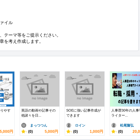
ァイル

、テーマ等をご提示ください。

章を考え作成します。
かりやす
英語の動画や記事その
SOEに強い記事作成が
人事歴30年の人事
他諸々を日...
できます
ライター...
まっつつん
ロイン
松尾隆弘
5,000円
-
(0)
5,000円
-
(0)
1,000円
-
(0)
20,