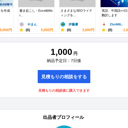
事を作成
書き起こし・Excel&Wo
さまざまなSEOライテ
英語、中国語<>日
r...
ィングを...
翻訳します
やまん
伊藤優
Zhn666..
0,000円
-
(0)
5,000円
-
(0)
3,000円
-
(0)
1,
1,000
円
納品予定日：7日後
見積もりの相談をする
見積もりの相談後に購入できます
出品者プロフィール