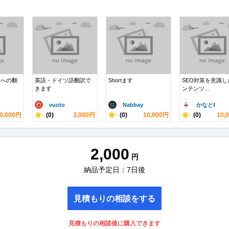
文への翻
英語・ドイツ語翻訳で
Shortます
SEO対策を意識し
きます
ンテンツ...
vuoto
Nabbay
かなとf
0,000円
-
(0)
3,000円
-
(0)
10,000円
-
(0)
10,
2,000
円
納品予定日：7日後
見積もりの相談をする
見積もりの相談後に購入できます