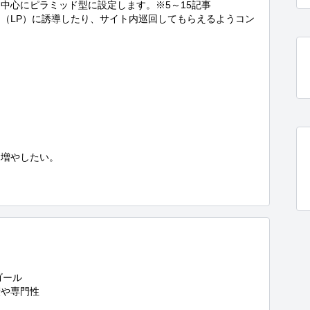
心にピラミッド型に設定します。※5～15記事

（LP）に誘導したり、サイト内巡回してもらえるようコン
増やしたい。

ール

や専門性
