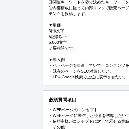
③関連キーワードを②で決めたキーワードを中
④内部構成に従って内部リンクで販売ページ
テンツを投稿します。

▼単価

3円/文字

5記事以上

5,000文字

※要相談です。

▼導入例

・ペラページを量産していて、コンテンツを
・既存のページをSEO対策したい。

・LPをGoogle検索で上位に表示させたい。
必須質問項目
・WEBページのコンセプト

・WEBページに来訪した読者を誘導したいゴ
・依頼主様がコンセプトに対して示せる実績
・その他