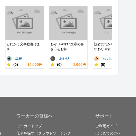
とにかく文字数書けま
わかりやすい文章の書
読者にわかりやすく、
す
き方をお伝...
伝わりやす...
坂根
あやぴ
kouji ..
-
(0)
10,000円
-
(0)
1,000円
-
(0)
3,000円
ワーカーの皆様へ
サポート
ワーカートップ
ご利用ガイド
）
仕事を探す（クラウドソーシング）
はじめての方へ