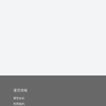
日英のマーケティン
ギャグを交えた記事作
SEOに強いWEBコンテ
グ、文章等を...
成やブログ...
ンツ記...
の
Nikaid..
SuperJ..
りゅうせい
-
(0)
10,000円
-
(0)
1,500円
-
(0)
10,000円
運営情報
運営会社
利用規約