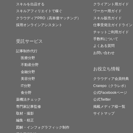
スキルを出品する
クライアント用ガイド
スキルアフィリエイトで稼ぐ
ワーカー用ガイド
クラウディアPRO（高単価マッチング）
スキル販売ガイド
採用オンラインアシスタント
仕事受発注ガイドライン
チャットご利用ガイド
手数料について
受託サービス
よくある質問
記事制作代行
お問い合わせ
医療分野
不動産分野
お役立ち情報
金融分野
美容分野
クラウディア会員特典
IT分野
Crarepo（クラレポ）
食分野
公式Facebookページ
薬機法チェック
公式Twitter
専門家記事監修
掲載メディア様一覧
取材・撮影
サイトマップ
編集・校正
図解・インフォグラフィック制作