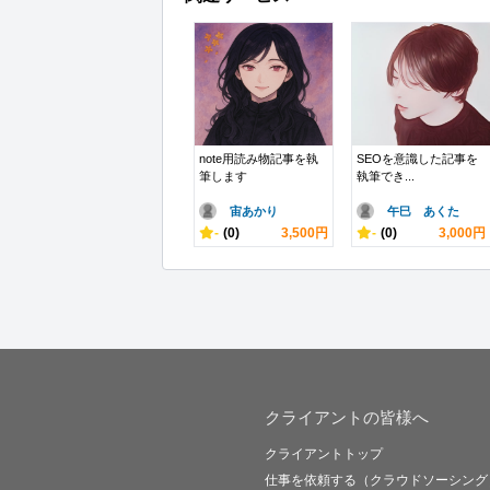
note用読み物記事を執
SEOを意識した記事を
筆します
執筆でき...
宙あかり
午巳 あくた
-
(0)
3,500円
-
(0)
3,000円
クライアントの皆様へ
クライアントトップ
仕事を依頼する（クラウドソーシング