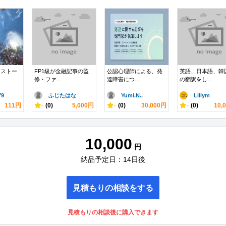
たストー
FP1級が金融記事の監
公認心理師による、発
英語、日本語、韓
修・ファ...
達障害につ...
の翻訳をし...
9
ふじたはな
Yumi.N..
Lillym
111円
-
(0)
5,000円
-
(0)
30,000円
-
(0)
10,
10,000
円
納品予定日：14日後
見積もりの相談をする
見積もりの相談後に購入できます