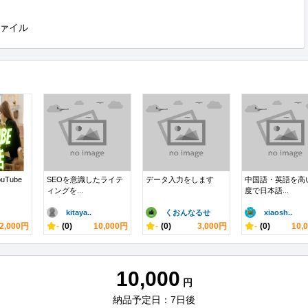
ァイル
uTube
SEOを意識したライテ
データ入力をします
中国語・英語を高
ィングを...
度で日本語...
kitaya..
くおんなるせ
xiaosh..
2,000円
-
(0)
10,000円
-
(0)
3,000円
-
(0)
10,
10,000
円
納品予定日：7日後