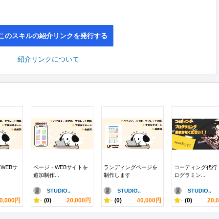
このスキルの紹介リンクを発行する
紹介リンクについて
WEBサ
ページ・WEBサイトを
ランディングページを
コーディング代行
追加制作...
制作します
ログラミン...
STUDIO..
STUDIO..
STUDIO..
0,000円
-
(0)
20,000円
-
(0)
40,000円
-
(0)
20,