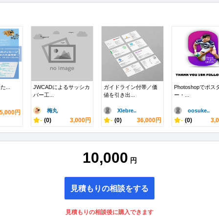
た...
JWCADによるサッシカ
ガイドライン付帯／価
Photoshopでポス
バー工...
値を引き出...
ー・...
梅丸
Xlebre..
oosuke..
5,000円
-
(0)
3,000円
-
(0)
36,000円
-
(0)
3,
10,000
円
見積もりの相談をする
見積もりの相談後に購入できます