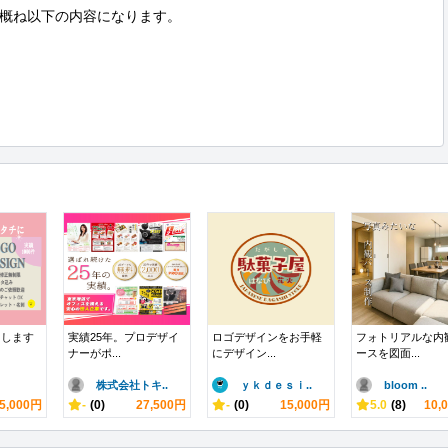
概ね以下の内容になります。

にします
実績25年。プロデザイ
ロゴデザインをお手軽
フォトリアルな内
ナーがポ...
にデザイン...
ースを図面...
株式会社トキ..
ｙｋｄｅｓｉ..
bloom ..
5,000円
-
(0)
27,500円
-
(0)
15,000円
5.0
(8)
10,