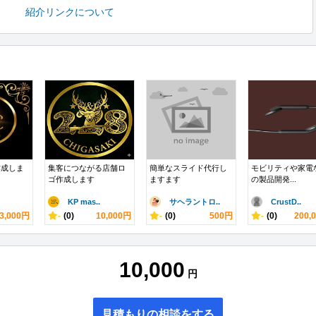
紹介リンクについて
作成しま
集客につながる店舗ロ
簡単なスライド代行し
モビリティや家電
ゴ作成します
ますます
の製品開発...
KP mas..
サヘラントロ..
CrustD..
3,000円
-
(0)
10,000円
-
(0)
500円
-
(0)
200,
10,000
円
見積もりの相談をする