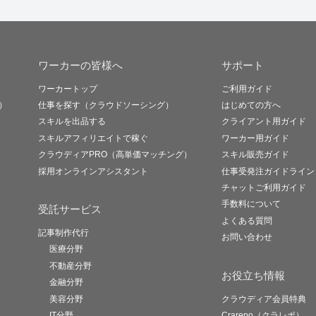
ワーカーの皆様へ
サポート
ワーカートップ
ご利用ガイド
）
仕事を探す（クラウドソーシング）
はじめての方へ
スキルを出品する
クライアント用ガイド
スキルアフィリエイトで稼ぐ
ワーカー用ガイド
クラウディアPRO（高単価マッチング）
スキル販売ガイド
採用オンラインアシスタント
仕事受発注ガイドライン
チャットご利用ガイド
手数料について
受託サービス
よくある質問
記事制作代行
お問い合わせ
医療分野
不動産分野
お役立ち情報
金融分野
美容分野
クラウディア会員特典
IT分野
Crarepo（クラレポ）