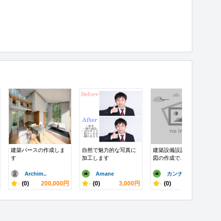
建築パースの作成しま
自然で魅力的な写真に
建築設備設計図ｘ施工
す
加工します
図の作成で...
Archim..
Amane
カンナミ
-
(0)
200,000円
-
(0)
3,000円
-
(0)
10,000円