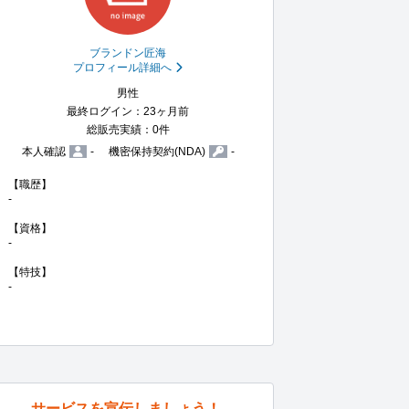
ブランドン匠海
プロフィール詳細へ
男性
最終ログイン：23ヶ月前
総販売実績：0件
本人確認
-
機密保持契約(NDA)
-
【職歴】

-

【資格】

-

【特技】

-
サービスを宣伝しましょう！