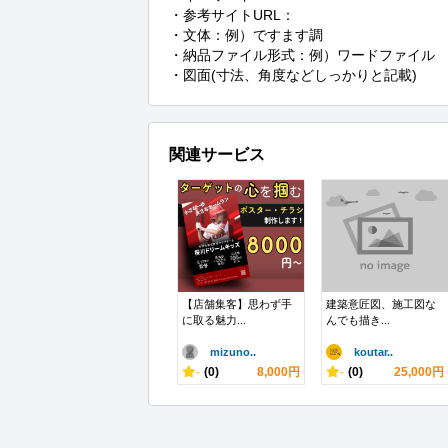
・参考サイトURL：

・文体：例）ですます調

・納品ファイル形式：例）ワードファイル

・図面(寸法、角度などしっかりと記載)
関連サービス
【店舗集客】思わず手
建築意匠図、施工図な
に取る魅力...
んでも描き...
mizuno..
koutar..
-
(0)
8,000円
-
(0)
25,000円