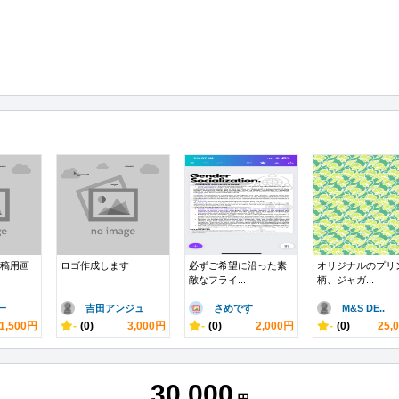
投稿用画
ロゴ作成します
必ずご希望に沿った素
オリジナルのプリ
敵なフライ...
柄、ジャガ...
一
吉田アンジュ
さめです
M&S DE..
1,500円
-
(0)
3,000円
-
(0)
2,000円
-
(0)
25,
30,000