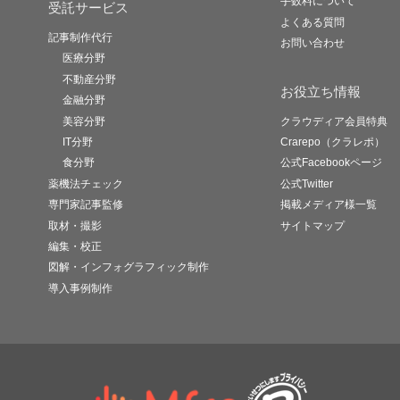
手数料について
受託サービス
よくある質問
記事制作代行
お問い合わせ
医療分野
不動産分野
お役立ち情報
金融分野
美容分野
クラウディア会員特典
IT分野
Crarepo（クラレポ）
食分野
公式Facebookページ
薬機法チェック
公式Twitter
専門家記事監修
掲載メディア様一覧
取材・撮影
サイトマップ
編集・校正
図解・インフォグラフィック制作
導入事例制作