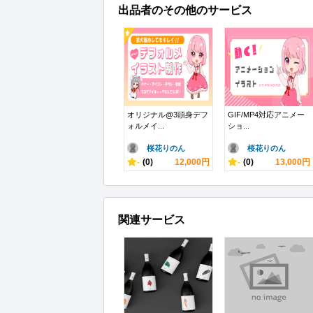
出品者のその他のサービス
オリジナル@3頭身デフ
GIF/MP4対応アニメー
ォルメイ...
ショ...
桜花りのん
桜花りのん
-
(0)
12,000円
-
(0)
13,000円
関連サービス