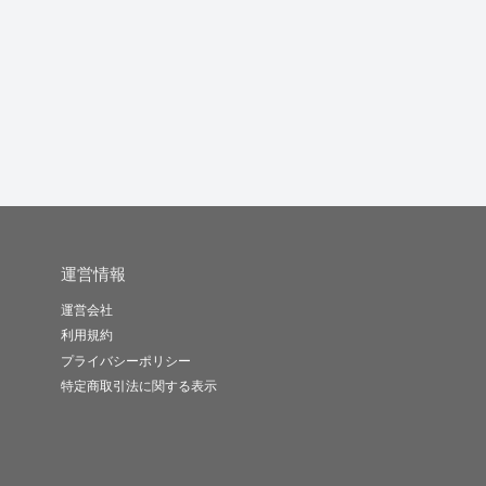
手描き図面の３DＣＡＤ
ヒーリングアート描き
ロゴデザインをお手軽
化 を...
ます
にデザイン...
る
hiroak..
ararec..
ｙｋｄｅｓｉ..
-
(0)
10,000円
-
(0)
10,000円
-
(0)
15,000円
運営情報
運営会社
利用規約
プライバシーポリシー
特定商取引法に関する表示