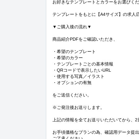
お好きなテンプレートとカラーをお選びくだ
テンプレートをもとに【A4サイズ】の求人広
▼ご購入後の流れ▼

商品紹介PDFをご確認いただき、

・希望のテンプレート

・希望のカラー

・テンプレートごとの基本情報

・QRコードで表示したいURL

・使用する写真／イラスト

・オプションの有無

をご送信ください。

※ご発注後お送りします。

上記の情報を全てお送りいただいてから、2日
お手頃価格なプランの為、確認用データ提出
ご了承ください。
