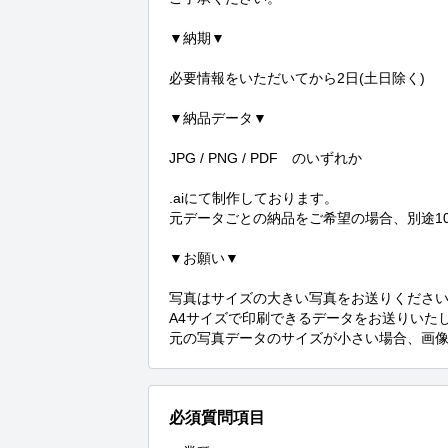
▼納期▼

必要情報をいただいてから2日(土日除く)

▼納品データ▼

JPG / PNG / PDF　のいずれか

.aiにて制作しております。

元データごとの納品をご希望の場合、別途10,
▼お願い▼

写真はサイズの大きい写真をお送りください
A4サイズで印刷できるデータをお送りいたし
元の写真データのサイズが小さい場合、画
必須質問項目