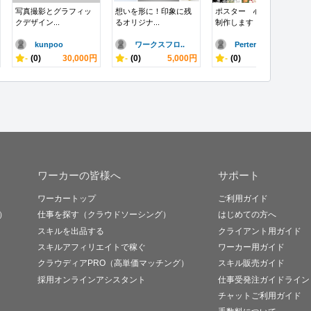
写真撮影とグラフィッ
想いを形に！印象に残
ポスター 心を込めて
クデザイン...
るオリジナ...
制作します
kunpoo
ワークスフロ..
Perter
-
(0)
30,000円
-
(0)
5,000円
-
(0)
40,000円
ワーカーの皆様へ
サポート
ワーカートップ
ご利用ガイド
）
仕事を探す（クラウドソーシング）
はじめての方へ
スキルを出品する
クライアント用ガイド
スキルアフィリエイトで稼ぐ
ワーカー用ガイド
クラウディアPRO（高単価マッチング）
スキル販売ガイド
採用オンラインアシスタント
仕事受発注ガイドライン
チャットご利用ガイド