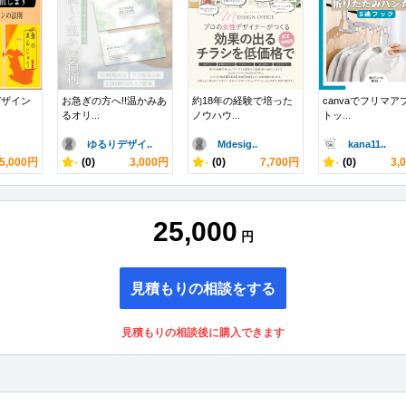
デザイン
お急ぎの方へ!!温かみあ
約18年の経験で培った
canvaでフリマア
るオリ...
ノウハウ...
トッ...
ゆるりデザイ..
Mdesig..
kana11..
5,000円
-
(0)
3,000円
-
(0)
7,700円
-
(0)
3,
25,000
円
見積もりの相談をする
見積もりの相談後に購入できます