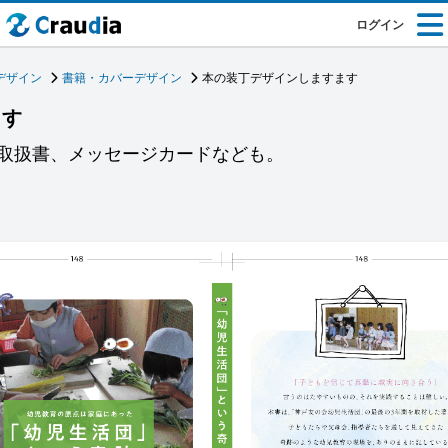
ログイン
デザイン
書籍・カバーデザイン
本の装丁デザインしますます
ます
取扱書、メッセージカードなども。