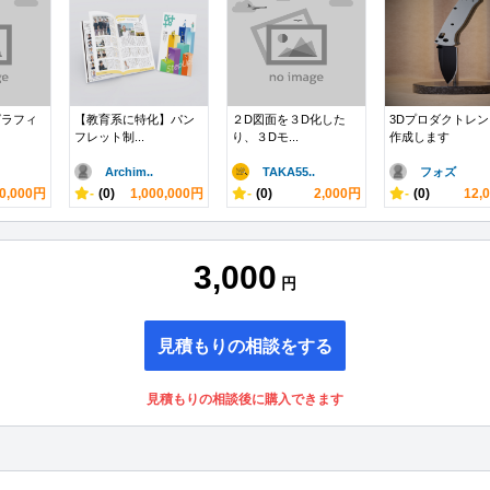
グラフィ
【教育系に特化】パン
２D図面を３D化した
3Dプロダクトレ
フレット制...
り、３Dモ...
作成します
Archim..
TAKA55..
フォズ
0,000円
-
(0)
1,000,000円
-
(0)
2,000円
-
(0)
12,
3,000
円
見積もりの相談をする
見積もりの相談後に購入できます