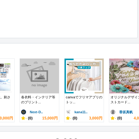
献。刺さ
各衣料・インテリア等
canvaでフリマアプリの
オリジナルデザイ
のプリント...
トッ...
ストカード...
Next-D..
kana11..
香坂真帆
0,000円
-
(0)
15,000円
-
(0)
3,000円
-
(0)
4,