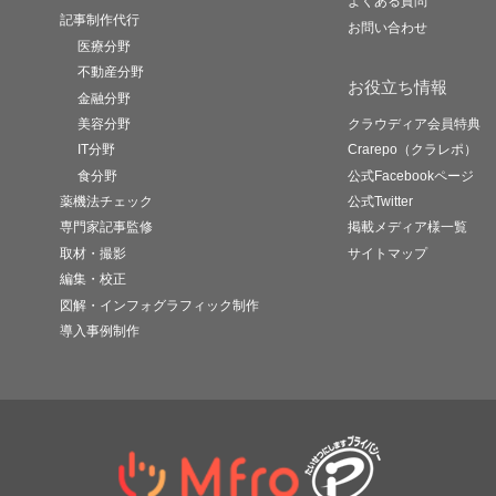
よくある質問
記事制作代行
お問い合わせ
医療分野
不動産分野
お役立ち情報
金融分野
美容分野
クラウディア会員特典
IT分野
Crarepo（クラレポ）
食分野
公式Facebookページ
薬機法チェック
公式Twitter
専門家記事監修
掲載メディア様一覧
取材・撮影
サイトマップ
編集・校正
図解・インフォグラフィック制作
導入事例制作