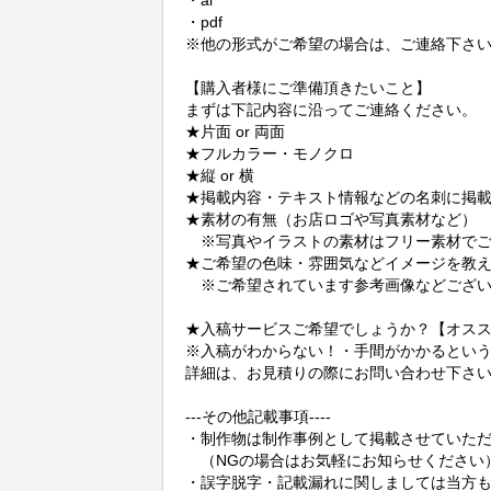
・ai

・pdf

※他の形式がご希望の場合は、ご連絡下さい
【購入者様にご準備頂きたいこと】

まずは下記内容に沿ってご連絡ください。

★片面 or 両面

★フルカラー・モノクロ

★縦 or 横

★掲載内容・テキスト情報などの名刺に掲載
★素材の有無（お店ロゴや写真素材など）

　※写真やイラストの素材はフリー素材でご
★ご希望の色味・雰囲気などイメージを教え
　※ご希望されています参考画像などござい
★入稿サービスご希望でしょうか？【オスス
※入稿がわからない！・手間がかかるとい
詳細は、お見積りの際にお問い合わせ下さい(
---その他記載事項----

・制作物は制作事例として掲載させていただ
　（NGの場合はお気軽にお知らせください）
・誤字脱字・記載漏れに関しましては当方