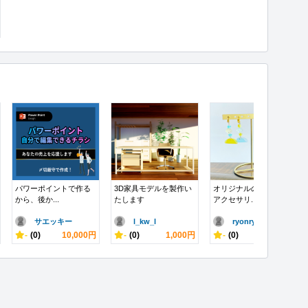
パワーポイントで作る
3D家具モデルを製作い
オリジナルのイメージ
から、後か...
たします
アクセサリ...
サエッキー
l_kw_l
ryonry..
-
(0)
10,000円
-
(0)
1,000円
-
(0)
2,000円