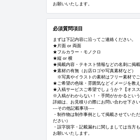
お願いいたします。
必須質問項目
まずは下記内容に沿ってご連絡ください。

★片面 or 両面

★フルカラー・モノクロ

★縦 or 横

★掲載内容・テキスト情報などの名刺に掲載
★素材の有無（お店ロゴや写真素材など）

　※写真やイラストの素材はフリー素材でご
★ご希望の色味・雰囲気などイメージを教え
★入稿サービスご希望でしょうか？【オスス
※入稿がわからない！・手間がかかるとい
詳細は、お見積りの際にお問い合わせ下さい(
---その他記載事項----

・制作物は制作事例として掲載させていただ
ださい）

・誤字脱字・記載漏れに関しましては当方
お願いいたします。
