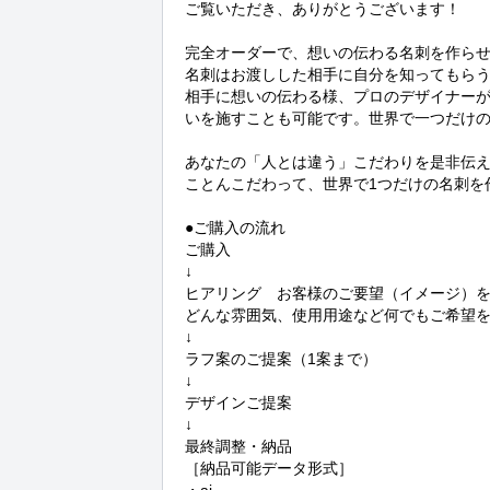
ご覧いただき、ありがとうございます！

完全オーダーで、想いの伝わる名刺を作らせ
名刺はお渡しした相手に自分を知ってもらう
相手に想いの伝わる様、プロのデザイナー
いを施すことも可能です。世界で一つだけの
あなたの「人とは違う」こだわりを是非伝
ことんこだわって、世界で1つだけの名刺を
●ご購入の流れ

ご購入

↓

ヒアリング　お客様のご要望（イメージ）を
どんな雰囲気、使用用途など何でもご希望を
↓

ラフ案のご提案（1案まで）

↓

デザインご提案

↓

最終調整・納品

［納品可能データ形式］
