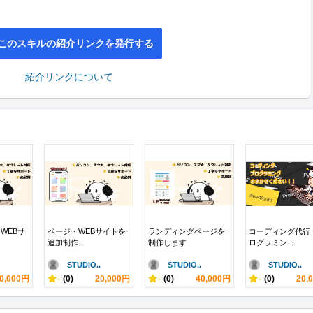
このスキルの紹介リンクを発行する
紹介リンクについて
WEBサ
ページ・WEBサイトを
ランディングページを
コーディング代行
追加制作...
制作します
ログラミン...
STUDIO..
STUDIO..
STUDIO..
0,000円
-
(0)
20,000円
-
(0)
40,000円
-
(0)
20,