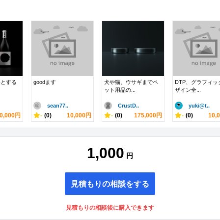
めとする
goodます
犬や猫、ウサギまでペ
DTP、グラフィッ
ット用品の...
ザイン全...
sean77..
CrustD..
yuki@t..
0,000円
-
(0)
10,000円
-
(0)
175,000円
-
(0)
10,
1,000
円
見積もりの相談をする
見積もりの相談後に購入できます