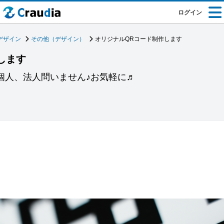
ログイン
デザイン
その他（デザイン）
オリジナルQRコード制作します
します
個人、法人問いません♪お気軽に♬