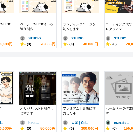
WEBサ
ページ・WEBサイトを
ランディングページを
コーディング代行
追加制作...
制作します
ログラミン...
STUDIO..
STUDIO..
STUDIO..
0,000円
-
(0)
20,000円
-
(0)
40,000円
-
(0)
20,
す
オリジナルLPを制作し
プレミアム】集患に注
ホームページ作成
ますます
力したホー...
す
..
hirata..
大塚｜Coi..
manabu..
0,000円
-
(0)
50,000円
-
(0)
300,000円
-
(0)
155,