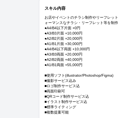
スキル内容
お店やイベントのチラシ制作やリーフレッ
ォーマンスなチラシ・リーフレット等を制作
●A4/B4以下片面 +0円

●A3/B3片面 +10,000円

●A2/B2片面 +20,000円

●A1/B1片面 +30,000円

●A4/B4以下両面 +10,000円

●A3/B3両面 +20,000円

●A2/B2両面 +40,000円

●A1/B1両面 +55,000円

■使用ソフト(illustrator/Photoshop/Figma) 

■撮影サービス込み 

■ロゴ制作サービス込 

■両面印刷可 

■QRコード制作サービス込 

■イラスト制作サービス込 

■標準ライティング 

■複数提案可能 
