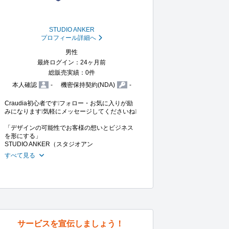
STUDIO ANKER
プロフィール詳細へ
男性
最終ログイン：24ヶ月前
総販売実績：0件
本人確認
-
機密保持契約(NDA)
-
Craudia初心者です❕️フォロー・お気に入りが励
みになります❕️気軽にメッセージしてくださいね❕️

「デザインの可能性でお客様の想いとビジネス
を形にする」

STUDIO ANKER（スタジオアン
すべて見る
サービスを宣伝しましょう！