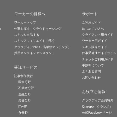
ワーカーの皆様へ
サポート
ワーカートップ
ご利用ガイド
）
仕事を探す（クラウドソーシング）
はじめての方へ
スキルを出品する
クライアント用ガイド
スキルアフィリエイトで稼ぐ
ワーカー用ガイド
クラウディアPRO（高単価マッチング）
スキル販売ガイド
採用オンラインアシスタント
仕事受発注ガイドライン
チャットご利用ガイド
手数料について
受託サービス
よくある質問
記事制作代行
お問い合わせ
医療分野
不動産分野
お役立ち情報
金融分野
美容分野
クラウディア会員特典
IT分野
Crarepo（クラレポ）
食分野
公式Facebookページ