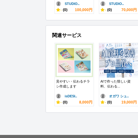
STUDIO..
STUDIO..
-
(0)
100,000円
-
(0)
70,000円
関連サービス
見やすい・伝わるチラ
AIで作った惜しい資
シ作成します
料、伝わる...
isDESI..
オガワ シュ..
-
(0)
8,000円
-
(0)
19,000円