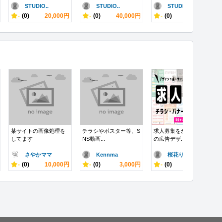
STUDIO..
STUDIO..
STUDIO..
-
(0)
20,000円
-
(0)
40,000円
-
(0)
20,000円
某サイトの画像処理を
チラシやポスター等、S
求人募集をかけるため
してます
NS動画...
の広告デザ...
さやかママ
Kennma
桜花りのん
-
(0)
10,000円
-
(0)
3,000円
-
(0)
10,000円