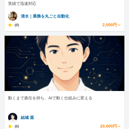
実績で迅速対応
清水｜業務を丸ごと自動化
-
2,000円～
(0)
動くまで責任を持ち、AIで動く仕組みに変える
結城 葵
-
20,000円～
(0)