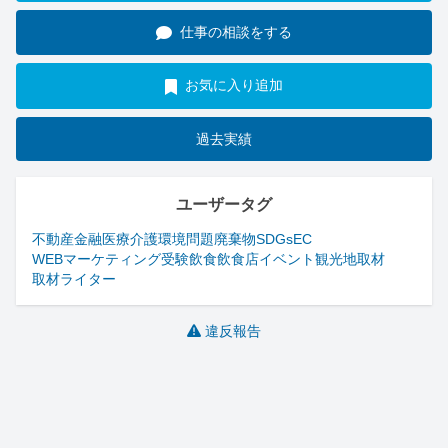
仕事の相談をする
お気に入り追加
過去実績
ユーザータグ
不動産
金融
医療
介護
環境問題
廃棄物
SDGs
EC
WEBマーケティング
受験
飲食
飲食店
イベント
観光地
取材
取材ライター
違反報告