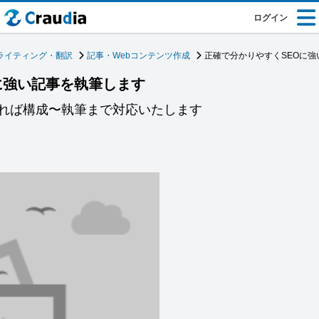
ログイン
ライティング・翻訳
記事・Webコンテンツ作成
正確で分かりやすくSEOに
に強い記事を執筆します
れば構成〜執筆まで対応いたします