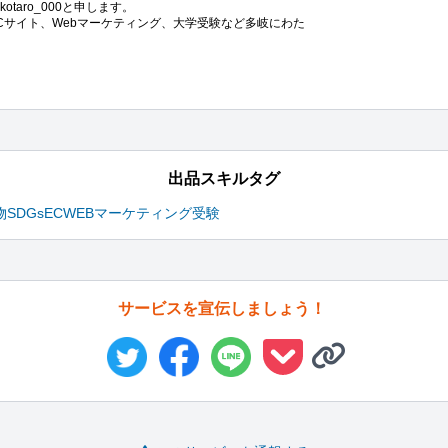
aro_000と申します。

Cサイト、Webマーケティング、大学受験など多岐にわた
出品スキルタグ
物
SDGs
EC
WEBマーケティング
受験
サービスを宣伝しましょう！