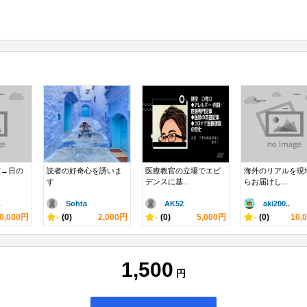
英→日の
読者の好奇心を誘いま
医療教官の立場でエビ
海外のリアルを現
す
デンスに基...
らお届けし...
.
Sohta
AK52
aki200..
0,000円
-
(0)
2,000円
-
(0)
5,000円
-
(0)
10,
1,500
円