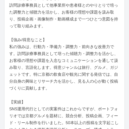
訪問診療事務員として他事業所や患者様とのやりとりで培っ
た調整力と傾聴力を活かし、お客様の理想や課題を汲み取
り、投稿企画・画像制作・動画構成まで一つひとつ意図を持
って取り組みます。

【強み/得意なこと】

私の強みは、行動力・準備力・調整力・前向きな改善力で
す。訪問診療事務員として培った傾聴力・調整力を活かし、
お客様の理想や課題を入念なコミュニケーションを通して汲
み取り、言語化します。得意ジャンルは旅行、グルメ、ガジ
ェットです。特に京都の飲食店や観光に関する発信では、自
分自身の興味とリサーチ力を活かし、見る人の心が動く投稿
づくりに貢献します。

【実績】

SNS運用代行としての実案件はこれからですが、ポートフォ
リオでは京都グルメを題材に、競合分析、投稿企画、フィー
ド・リール制作を行いました。50本以上の投稿を文字起こし