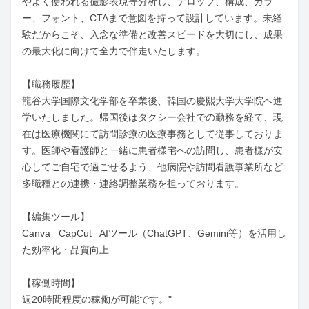
やよく使われる撮影表現等分析し、テロップ、構成、カラ
ー、フォント、CTAまで意図を持って設計しています。未経
験だからこそ、入念な準備と改善スピードを大切にし、成果
の最大化に向けて全力で伴走いたします。

【職務履歴】

龍谷大学国際文化学部を卒業後、韓国の慶熙大学大学院へ進
学いたしました。帰国後はタクシー会社での勤務を経て、現
在は医療機関にて訪問診療の医療事務として従事しておりま
す。医師や看護師と一緒に患者様宅への訪問し、患者様が安
心してご自宅で過ごせるよう、他病院や訪問看護事業所など
多職種との連携・連絡調整業務を担っております。

【編集ツール】

Canva   CapCut   AIツール（ChatGPT、Gemini等）を活用し
た効率化・品質向上

【稼働時間】

週20時間程度の稼働が可能です。"