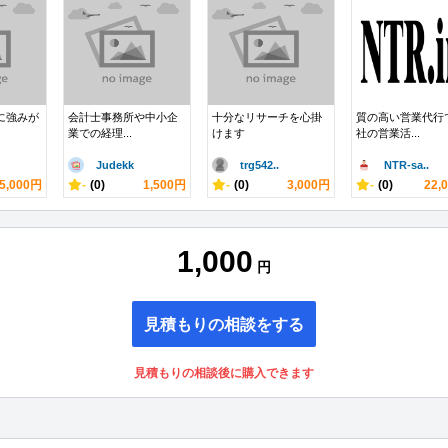
数に強みが
会計士事務所や中小企
十分なリサーチを心掛
質の高い営業代行
業での経理...
けます
社の営業活...
Judekk
trg542..
NTR-sa..
5,000円
-
(0)
1,500円
-
(0)
3,000円
-
(0)
22,
1,000
円
見積もりの相談をする
見積もりの相談後に購入できます