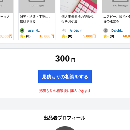
データ入
誠実・迅速・丁寧に。
個人事業者様の記帳代
エアビー、民泊や
信頼される...
行をお小遣...
荘の運営を...
user_0..
なつめぐ
Daichi..
0,000円
-
(0)
10,000円
-
(0)
5,000円
-
(0)
60,
300
円
見積もりの相談をする
見積もりの相談後に購入できます
出品者プロフィール