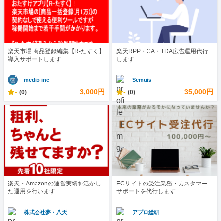
楽天市場 商品登録編集【R-たすく】
楽天RPP・CA・TDA広告運用代行
導入サポートします
します
medio inc
Semuis
-
3,000円
-
35,000円
(0)
(0)
楽天・Amazonの運営実績を活かし
ECサイトの受注業務・カスタマー
た運用を行います
サポートを代行します
株式会社夢・八天
アプロ総研