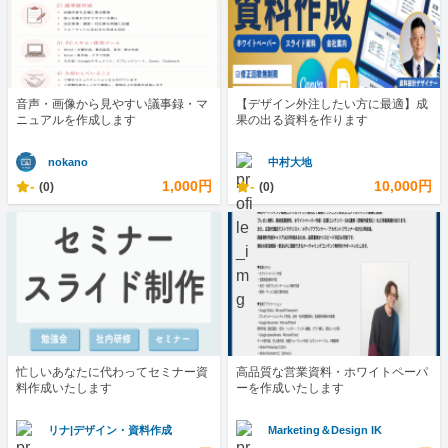
​音声・画像から見やすい議事録・マ
【デザイン外注したい方に最適】成
ニュアルを作成します
果の出る資料を作ります
nokano
中村大地
-
1,000円
-
10,000円
(0)
(0)
忙しいあなたに代わってセミナー資
高品質な営業資料・ホワイトペーパ
料作成いたします
ーを作成いたします
リナ|デザイン・資料作成
Marketing＆Design IK