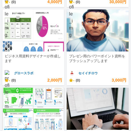
-
4,000円
-
30,000円
(0)
(0)
ビジネス用資料デザイナーが作成し
プレゼン用のパワーポイント資料を
ます
ブラッシュアップします
グロースラボ
セイイチロウ
-
2,000円
-
3,000円
(0)
(0)