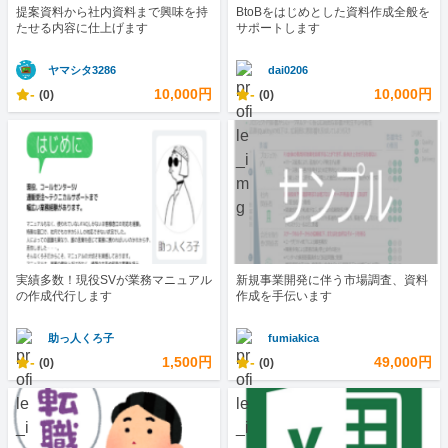
提案資料から社内資料まで興味を持
BtoBをはじめとした資料作成全般を
たせる内容に仕上げます
サポートします
ヤマシタ3286
dai0206
-
10,000円
-
10,000円
(0)
(0)
実績多数！現役SVが業務マニュアル
新規事業開発に伴う市場調査、資料
の作成代行します
作成を手伝います
助っ人くろ子
fumiakica
-
1,500円
-
49,000円
(0)
(0)