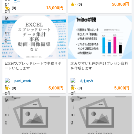
ニー
-
50,000円
(0)
-
13,000円
(0)
Excel/スプレッドシートで事務サポ
読みやすい社内外向けプレゼン資料
ートいたします
を作成します
pani_work
おおかみ
-
5,000円
-
5,000円
(0)
(0)