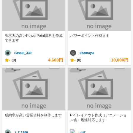
訴求力の高いPowerPoint資料を作成
パワーポイント作成ます
できます
Sasaki_339
kitamayu
-
4,600円
-
10,000円
(0)
(0)
成約率が高い営業資料を制作します
PPTレイアウト作成（アニメーショ
ン含）迅速対応します
ふじ1986
riri7