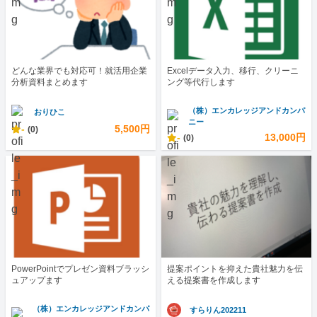
どんな業界でも対応可！就活用企業
Excelデータ入力、移行、クリーニ
分析資料まとめます
ング等代行します
（株）エンカレッジアンドカンパ
おりひこ
ニー
-
5,500円
(0)
-
13,000円
(0)
PowerPointでプレゼン資料ブラッシ
提案ポイントを抑えた貴社魅力を伝
ュアップます
える提案書を作成します
（株）エンカレッジアンドカンパ
すらりん202211