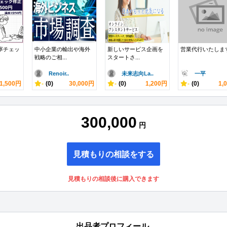
丁寧チェッ
中小企業の輸出や海外
新しいサービス企画を
営業代行いたしま
戦略のご相...
スタートさ...
Renoir..
未来志向La..
一平
1,500円
-
(0)
30,000円
-
(0)
1,200円
-
(0)
1,
300,000
円
見積もりの相談をする
見積もりの相談後に購入できます
出品者プロフィール