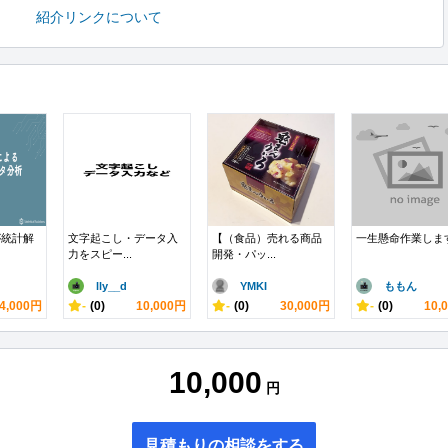
紹介リンクについて
が統計解
文字起こし・データ入
【（食品）売れる商品
一生懸命作業しま
力をスピー...
開発・パッ...
lly__d
YMKI
ももん
4,000円
-
(0)
10,000円
-
(0)
30,000円
-
(0)
10,
10,000
円
見積もりの相談をする