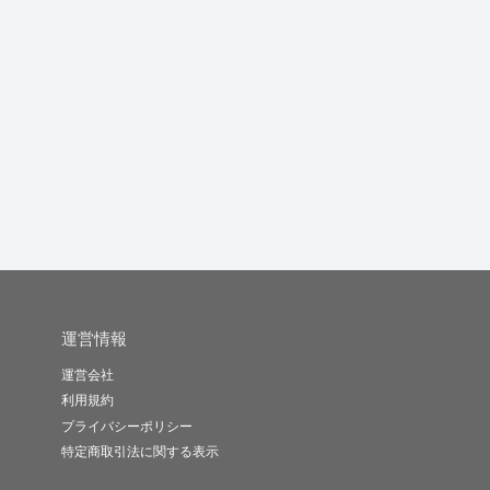
個人事業者様の記帳代
会計士事務所や中小企
月額制で、テレアポさ
E
行をお小遣...
業での経理...
せていただ...
載.
なつめぐ
Judekk
なつよ
-
(0)
5,000円
-
(0)
1,500円
-
(0)
35,000円
運営情報
運営会社
利用規約
プライバシーポリシー
特定商取引法に関する表示