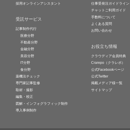
採用オンラインアシスタント
仕事受発注ガイドライン
チャットご利用ガイド
手数料について
受託サービス
よくある質問
記事制作代行
お問い合わせ
医療分野
不動産分野
お役立ち情報
金融分野
美容分野
クラウディア会員特典
IT分野
Crarepo（クラレポ）
食分野
公式Facebookページ
薬機法チェック
公式Twitter
専門家記事監修
掲載メディア様一覧
取材・撮影
サイトマップ
編集・校正
図解・インフォグラフィック制作
導入事例制作