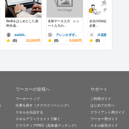
BtoBをはじめとした資
名刺データ入力 レシ
永住(VISA)許可申請の
料作成...
ート入力の...
必要...
dai020..
アレンかずず..
大花国際行政..
-
(0)
10,000円
-
(0)
9,000円
-
(0)
80,000円
ワーカーの皆様へ
サポート
ワーカートップ
ご利用ガイド
）
仕事を探す（クラウドソーシング）
はじめての方へ
スキルを出品する
クライアント用ガイド
スキルアフィリエイトで稼ぐ
ワーカー用ガイド
クラウディアPRO（高単価マッチング）
スキル販売ガイド