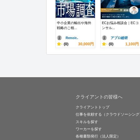
中小企業の輸出や海外
ECお悩み相談会｜ECコ
戦略のご相...
ンサル...
Renoir..
アプロ総研
-
(0)
30,000円
-
(0)
1,100円
クライアントの皆様へ
クライアントトップ
仕事を依頼する（クラウドソーシング
スキルを探す
ワーカーを探す
各種書類発行（法人限定）