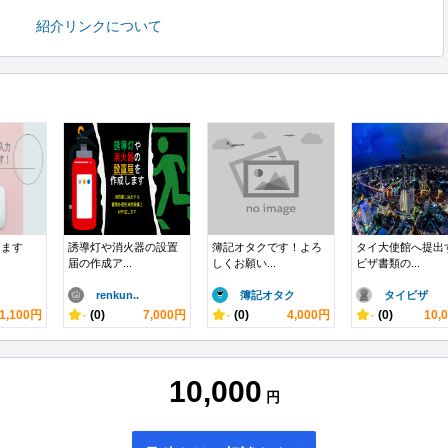
紹介リンクについて
します
誘導灯や消火器の設置
簿記オタクです！よろ
タイ大使館へ提出
届の作成ア...
しくお願い...
ビザ書類の...
renkun..
簿記オタク
タイビザ
1,100円
-
(0)
7,000円
-
(0)
4,000円
-
(0)
10,
10,000
円