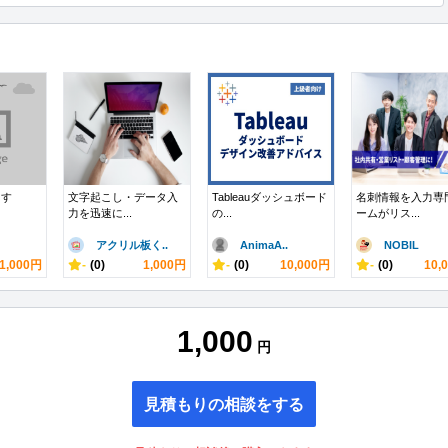
ます
文字起こし・データ入
Tableauダッシュボード
名刺情報を入力専
力を迅速に...
の...
ームがリス...
アクリル板く..
AnimaA..
NOBIL
1,000円
-
(0)
1,000円
-
(0)
10,000円
-
(0)
10,
1,000
円
見積もりの相談をする