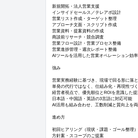
新規開拓・法人営業支援

インサイドセールス／テレアポ設計

営業リスト作成・ターゲット整理

アプローチ文面・スクリプト作成

営業資料・提案資料の作成

商談前リサーチ・競合調査

営業フロー設計・営業プロセス整備

営業進捗管理・週次レポート整備

AIツールを活用した営業オペレーション効率
強み

営業実務経験に基づき、現場で回る形に落と
単発の代行ではなく、仕組み化・再現性づく
経営者視点で、優先順位とROIを意識した提
日本語・中国語・英語の3言語に対応可能

AI活用も組み合わせ、工数削減と質向上を両
進め方

初回ヒアリング（現状・課題・ゴール整理）
方針案・スコープのご提案
