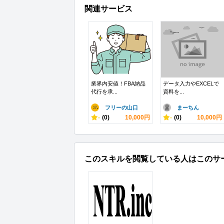
関連サービス
業界内安値！FBA納品
データ入力やEXCELで
代行を承...
資料を...
フリーの山口
まーちん
-
(0)
10,000円
-
(0)
10,000円
このスキルを閲覧している人はこのサ