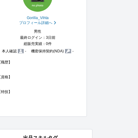
Gorilla_Vihta
プロフィール詳細へ
男性
最終ログイン：3日前
総販売実績：0件
本人確認
-
機密保持契約(NDA)
-
【職歴】

【資格】

【特技】

出品スキルタグ