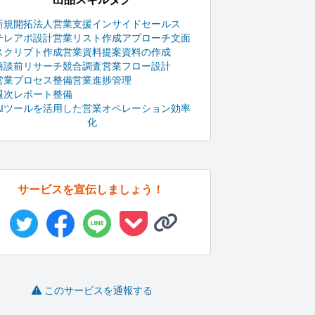
新規開拓
法人営業支援
インサイドセールス
テレアポ設計
営業リスト作成
アプローチ文面
スクリプト作成
営業資料
提案資料の作成
商談前リサーチ
競合調査
営業フロー設計
営業プロセス整備
営業進捗管理
週次レポート整備
AIツールを活用した営業オペレーション効率
化
サービスを宣伝しましょう！
このサービスを通報する