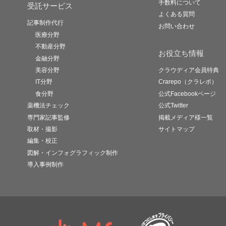
手数料について
受託サービス
よくある質問
記事制作代行
お問い合わせ
医療分野
不動産分野
お役立ち情報
金融分野
美容分野
クラウディア会員特典
IT分野
Crarepo（クラレポ）
食分野
公式Facebookページ
薬機法チェック
公式Twitter
専門家記事監修
掲載メディア様一覧
取材・撮影
サイトマップ
編集・校正
図解・インフォグラフィック制作
導入事例制作