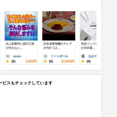
法人創業時に銀行口座
完全成果報酬のテレア
現役インフルエンサー
が作れない...
ポ代行【人...
がSNS運...
seven
ミートボール
なおママ
-
(0)
3,000円
-
(0)
22,000円
-
(0)
80,000円
ービスもチェックしています