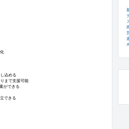
化

し込める

りまで支援可能

案ができる

立できる


