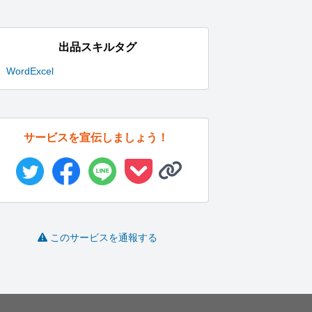
出品スキルタグ
Word
Excel
サービスを宣伝しましょう！
旅行手配、お受けいた
【誠実対応】経営学専
海外クラファンのペー
します
攻×簿記2...
ジ制作・運...
類
リン03
ゆずさ
株式会社RE..
-
(0)
2,800円
-
(0)
2,500円
-
(0)
50,000円
このサービスを通報する