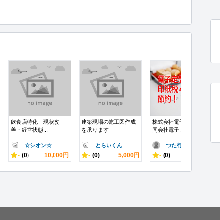
飲食店特化 現状改
建築現場の施工図作成
株式会社電子定款・合
善・経営状態...
を承ります
同会社電子...
☆シオン☆
とらいくん
つた行政書士..
-
(0)
10,000円
-
(0)
5,000円
-
(0)
6,000円