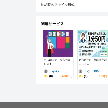
納品時のファイル形式
関連サービス
あらゆるデ―タ入力致
1分50円で丁寧に文字起
します
こし（...
raykky..
レン｜SNS..
-
(0)
4,000円
-
(0)
100円