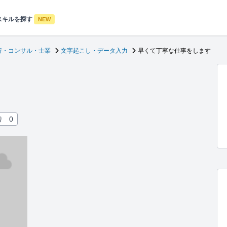
スキルを探す
NEW
行・コンサル・士業
文字起こし・データ入力
早くて丁寧な仕事をします
。
り
0