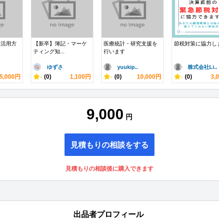
ら活用方
【新卒】簿記・マーケ
医療統計・研究支援を
節税対策に協力し
ティング知...
行います
ゆずさ
yuukip..
株式会社Li..
5,000円
-
(0)
1,100円
-
(0)
10,000円
-
(0)
3,
9,000
円
見積もりの相談をする
見積もりの相談後に購入できます
出品者プロフィール